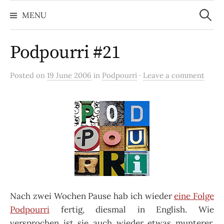
Search
Skip
for:
MENU
to
content
Podpourri #21
Posted on
19 June 2006
in
Podpourri
·
Leave a comment
Nach zwei Wochen Pause hab ich wieder
eine Folge
Podpourri
fertig, diesmal in English. Wie
versprochen ist sie auch wieder etwas munterer,