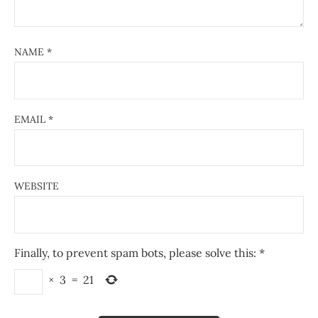
NAME
*
EMAIL
*
WEBSITE
Finally, to prevent spam bots, please solve this:
*
×
3
=
21