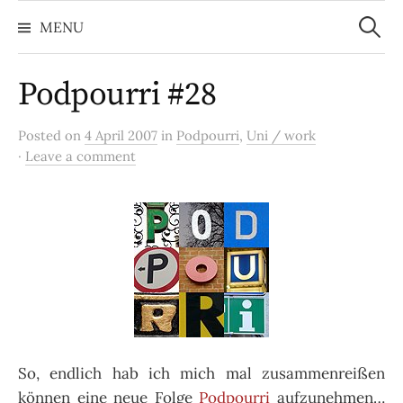
Search
Skip
for:
MENU
to
content
Podpourri #28
Posted on
4 April 2007
in
Podpourri
,
Uni / work
·
Leave a comment
So, endlich hab ich mich mal zusammenreißen
können eine neue Folge
Podpourri
aufzunehmen…