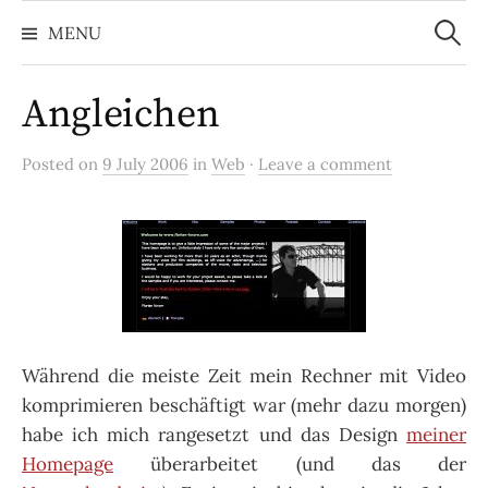
Search
Skip
for:
MENU
to
content
Angleichen
Posted on
9 July 2006
in
Web
·
Leave a comment
Während die meiste Zeit mein Rechner mit Video
komprimieren beschäftigt war (mehr dazu morgen)
habe ich mich rangesetzt und das Design
meiner
Homepage
überarbeitet (und das der