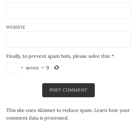
WEBSITE
Finally, to prevent spam bots, please solve this:
*
+
seven
=
9
This site uses Akismet to reduce spam.
Learn how your
comment data is processed.