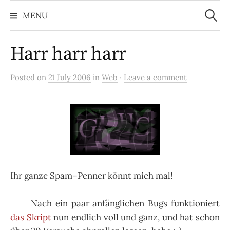
Search
Skip
for:
MENU
to
content
Harr harr harr
Posted on
21 July 2006
in
Web
·
Leave a comment
Ihr ganze Spam–Penner könnt mich mal!
Nach ein paar anfänglichen Bugs funktioniert
das Skript
nun endlich voll und ganz, und hat schon