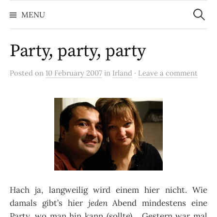
Search
Skip
for:
MENU
to
content
Party, party, party
Posted on
10 February 2007
in
Irland
·
Leave a comment
Hach ja, langweilig wird einem hier nicht. Wie
damals gibt’s hier
jeden
Abend mindestens eine
Party, wo man hin kann (sollte)… Gestern war mal