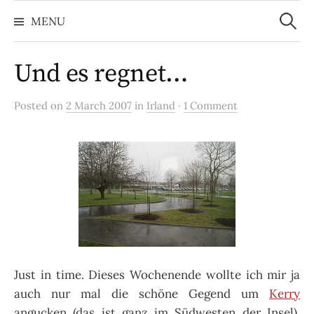
Search
Skip
for:
MENU
to
content
Und es regnet…
Posted on
2 March 2007
in
Irland
·
1 Comment
Just in time. Dieses Wochenende wollte ich mir ja
auch nur mal die schöne Gegend um
Kerry
angucken (das ist ganz im Südwesten der Insel),