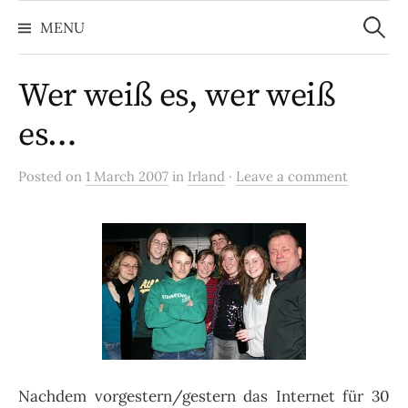
Search
Skip
for:
MENU
to
content
Wer weiß es, wer weiß
es…
Posted on
1 March 2007
in
Irland
·
Leave a comment
Nachdem vorgestern/gestern das Internet für 30