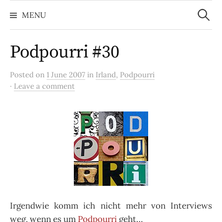
Search
Skip
for:
MENU
to
content
Podpourri #30
Posted on
1 June 2007
in
Irland
,
Podpourri
·
Leave a comment
Irgendwie komm ich nicht mehr von Interviews
weg, wenn es um
Podpourri
geht…