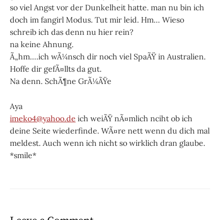
so viel Angst vor der Dunkelheit hatte. man nu bin ich
doch im fangirl Modus. Tut mir leid. Hm… Wieso
schreib ich das denn nu hier rein?
na keine Ahnung.
Ã„hm….ich wÃ¼nsch dir noch viel SpaÃŸ in Australien.
Hoffe dir gefÃ¤llts da gut.
Na denn. SchÃ¶ne GrÃ¼ÃŸe
Aya
imeko4@yahoo.de
ich weiÃŸ nÃ¤mlich nciht ob ich
deine Seite wiederfinde. WÃ¤re nett wenn du dich mal
meldest. Auch wenn ich nicht so wirklich dran glaube.
*smile*