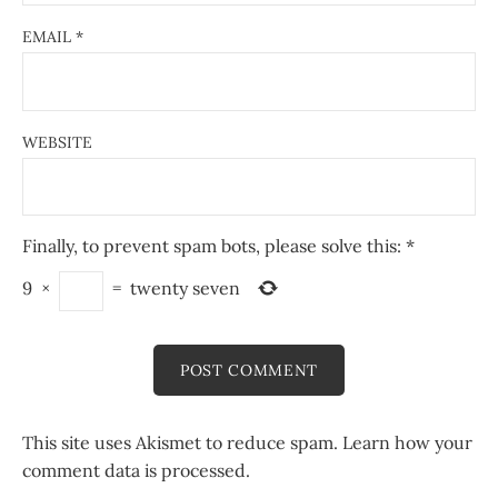
EMAIL
*
WEBSITE
Finally, to prevent spam bots, please solve this:
*
9
×
=
twenty seven
This site uses Akismet to reduce spam.
Learn how your
comment data is processed.