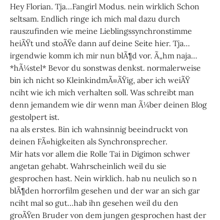
Hey Florian. Tja…Fangirl Modus. nein wirklich Schon
seltsam. Endlich ringe ich mich mal dazu durch
rauszufinden wie meine Lieblingssynchronstimme
heiÃŸt und stoÃŸe dann auf deine Seite hier. Tja…
irgendwie komm ich mir nun blÃ¶d vor. Ã„hm naja…
*hÃ¼stel* Bevor du sonstwas denkst. normalerweise
bin ich nicht so KleinkindmÃ¤ÃŸig, aber ich weiÃŸ
nciht wie ich mich verhalten soll. Was schreibt man
denn jemandem wie dir wenn man Ã¼ber deinen Blog
gestolpert ist.
na als erstes. Bin ich wahnsinnig beeindruckt von
deinen FÃ¤higkeiten als Synchronsprecher.
Mir hats vor allem die Rolle Tai in Digimon schwer
angetan gehabt. Wahrscheinlich weil du sie
gesprochen hast. Nein wirklich. hab nu neulich so n
blÃ¶den horrorfilm gesehen und der war an sich gar
nciht mal so gut…hab ihn gesehen weil du den
groÃŸen Bruder von dem jungen gesprochen hast der