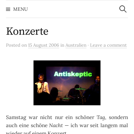
Search
Skip
for:
MENU
to
content
Konzerte
Posted on
15 August 2006
in
Australien
·
Leave a comment
Samstag war nicht nur ein schöner
Tag
, sondern
auch eine schöne
Nacht
— ich war seit langem mal
wieder auf einem Konzert.