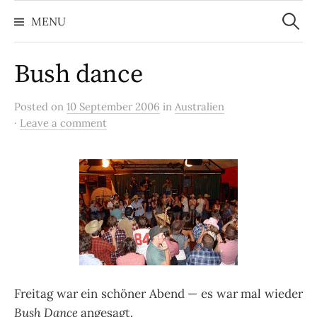
Search
Skip
for:
MENU
to
content
Bush dance
Posted on
10 September 2006
in
Australien
·
Leave a comment
Freitag war ein schöner Abend — es war mal wieder
Bush Dance
angesagt.